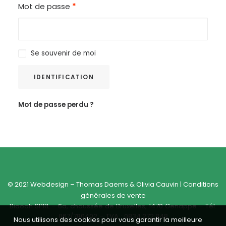
Mot de passe
*
Se souvenir de moi
IDENTIFICATION
Mot de passe perdu ?
© 2021 Webdesign –
Thomas Daems
&
Olivia Cauvin
|
Conditions
générales de vente
Bioooh SPRL – 6a, chaussée de Bruxelles, 1470 Genappe – Tél.
067/780402 – TVA : 0834.272.848
Nous utilisons des cookies pour vous garantir la meilleure