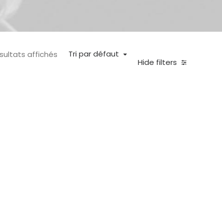
Tri par défaut
ésultats affichés
Hide filters