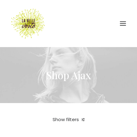
Shop Ajax
Show filters
In stock
Under
25,00
€