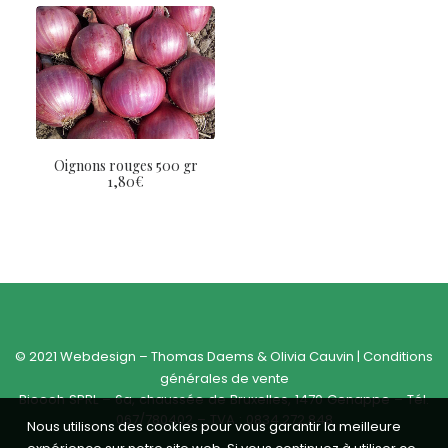
Oignons rouges 500 gr
1,80
€
© 2021 Webdesign –
Thomas Daems
&
Olivia Cauvin
|
Conditions
générales de vente
Bioooh SPRL – 6a, chaussée de Bruxelles, 1470 Genappe – Tél.
067/780402 – TVA : 0834.272.848
Nous utilisons des cookies pour vous garantir la meilleure