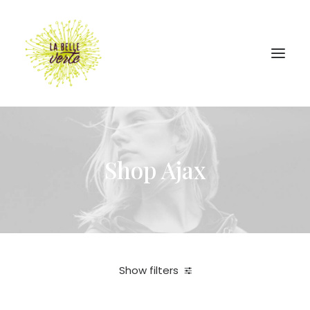
Shop Ajax
Show filters
In stock
Légumes