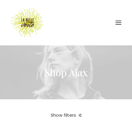
Shop Ajax
Show filters
Légumes
Under
25,00
€