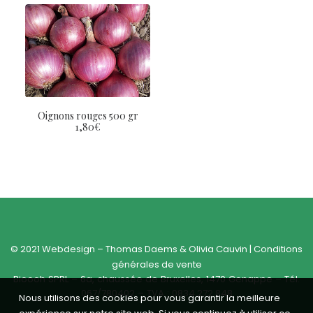
Oignons rouges 500 gr
1,80
€
© 2021 Webdesign –
Thomas Daems
&
Olivia Cauvin
|
Conditions
générales de vente
Bioooh SPRL – 6a, chaussée de Bruxelles, 1470 Genappe – Tél.
067/780402 – TVA : 0834.272.848
Nous utilisons des cookies pour vous garantir la meilleure