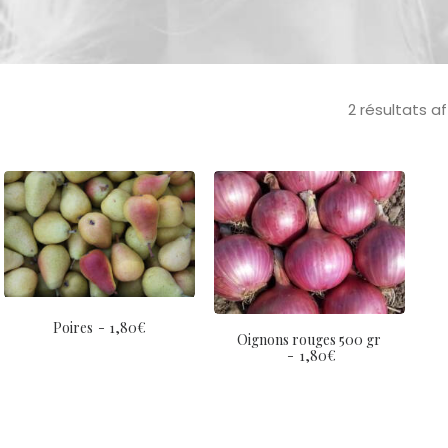
2 résultats a
Poires
1,80
€
Oignons rouges 500 gr
1,80
€